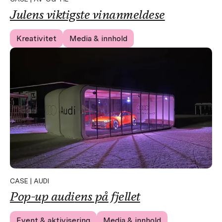
Julens
viktigste vinanmeldese
Kreativitet
Media & innhold
CASE | AUDI
Pop-up
audi
ens på fjellet
Event & aktivisering
Media & innhold