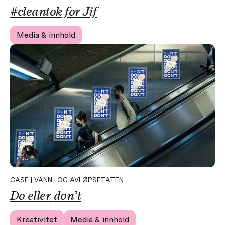
#cleantok
for Jif
Media & innhold
CASE | VANN- OG AVLØPSETATEN
Do eller
don’t
Kreativitet
Media & innhold