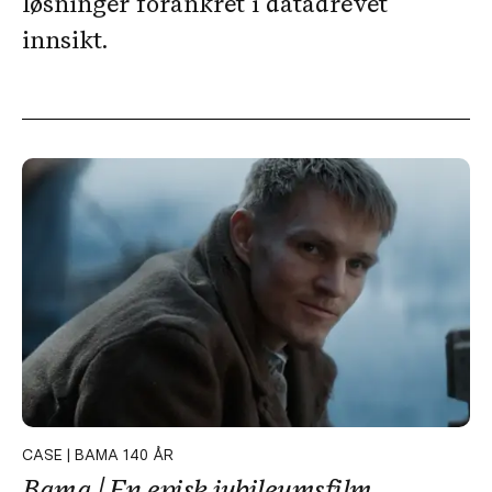
løsninger forankret i datadrevet
innsikt.
CASE | BAMA 140 ÅR
Bama | En episk jubileumsfilm