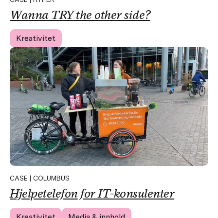
Wanna
TRY
the other side?
Kreativitet
CASE | COLUMBUS
Hjelpetelefon
for IT-konsulenter
Kreativitet
Media & innhold