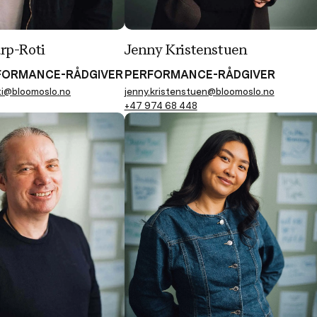
rp-Roti
Jenny Kristenstuen
FORMANCE-RÅDGIVER
PERFORMANCE-RÅDGIVER
oti@bloomoslo.no
jenny.kristenstuen@bloomoslo.no
+47 974 68 448