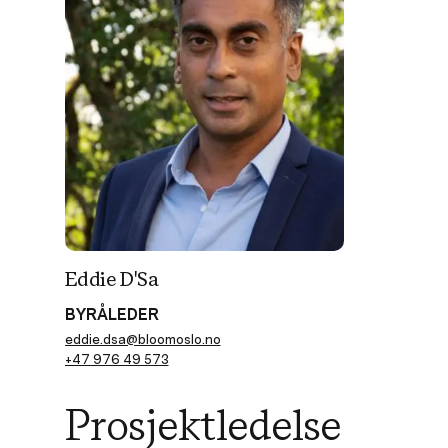
Eddie D'Sa
BYRÅLEDER
eddie.dsa@bloomoslo.no
+47 976 49 573
Prosjektledelse