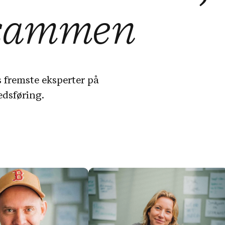
sammen
 fremste eksperter på
edsføring.