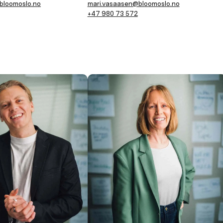
bloomoslo.no
mari.vasaasen@bloomoslo.no
+47 980 73 572