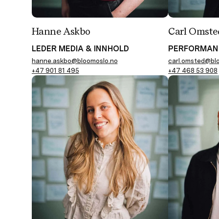
Hanne Askbo
Carl Omste
LEDER MEDIA & INNHOLD
PERFORMAN
hanne.askbo@bloomoslo.no
carl.omsted@bl
+47 901 81 495
+47 468 53 908