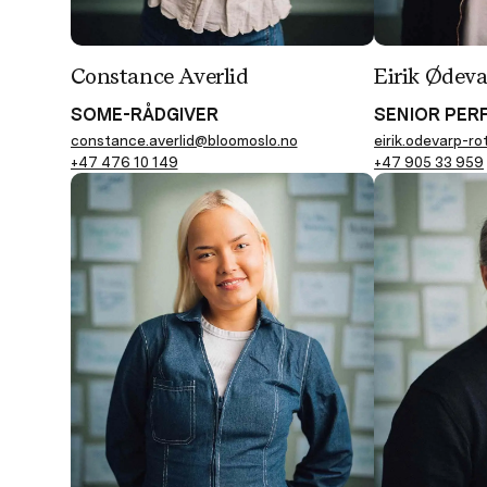
Constance Averlid
Eirik Ødeva
SOME-RÅDGIVER
SENIOR PER
constance.averlid@bloomoslo.no
eirik.odevarp-r
+47 476 10 149
+47 905 33 959