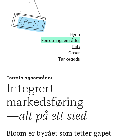
Hjem
Forretningsområder
Folk
Caser
Tankegods
Forretningsområder
Integrert
markedsføring
—
alt på ett sted
Bloom er byrået som tetter gapet