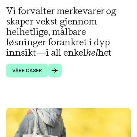
Vi forvalter merkevarer og
skaper vekst gjennom
helhetlige, målbare
løsninger forankret i dyp
innsikt—i all enkel
hel
het
VÅRE CASER