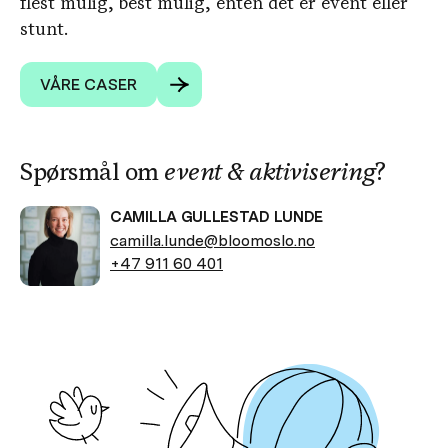
flest mulig, best mulig, enten det er event eller
stunt.
VÅRE CASER
Spørsmål om
event & aktivisering
?
CAMILLA GULLESTAD LUNDE
camilla.lunde@bloomoslo.no
+47 911 60 401