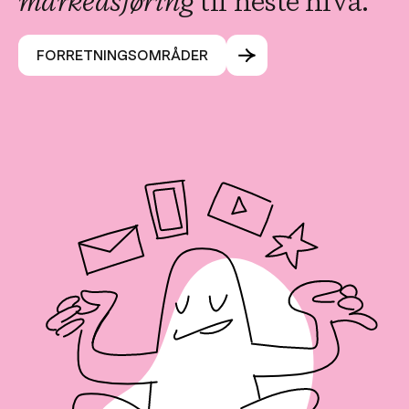
markedsføring
til neste nivå.
FORRETNINGSOMRÅDER