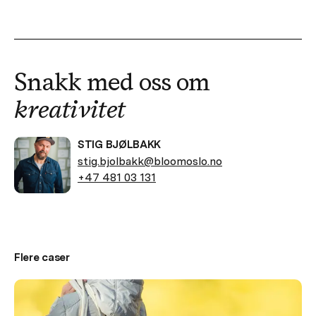
Snakk med oss om
kreativitet
STIG BJØLBAKK
stig.bjolbakk@bloomoslo.no
+47 481 03 131
Flere caser