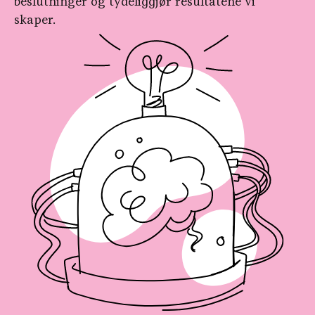
beslutninger og tydeliggjør resultatene vi
skaper.