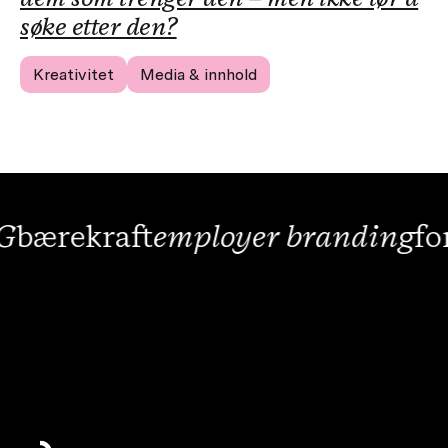
søke etter den?
Kreativitet
Media & innhold
rekraft
employer branding
forret