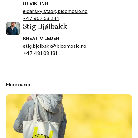
UTVIKLING
eldar.skylstad@bloomoslo.no
+47 907 53 241
Stig Bjølbakk
KREATIV LEDER
stig.bjolbakk@bloomoslo.no
+47 481 03 131
Flere caser