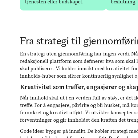
tjenesten eller budskapet.
beslutning.
Fra strategi til gjennomfør
En strategi uten gjennomføring har ingen verdi. Når 
redaksjonell plattform som definerer hva som skal l
skal publiseres. Vi kobler innsikt med kreativitet fo
innholds-huber som sikrer kontinuerlig synlighet og
Kreativitet som treffer, engasjerer og ska
Når innhold skal ut i en verden full av støy, er det 
treffe. For å engasjere, påvirke og bli husket, må
forankret og kreativt utført. Vi utvikler konsepte
forventninger og gir innholdet den kraften det tren
Gode ideer bygger på innsikt. De kobler strategi med 