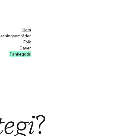
Hjem
retningsområder
Folk
Caser
Tankegods
tegi
?