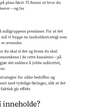
å plass først. Vi finner ut hvor du
liserer—og tar
å målgruppens premisser. For at det
r må vi bygge en innholdsstrategi som
er avsender.
or du skal si det og hvem du skal
e menneskene i de rette kanalene—på
gjør det enklere å jobbe målrettet,
er.
trategier for ulike bedrifter og
nt med tydelige føringer, slik at det
aktisk gir effekt.
i inneholde?