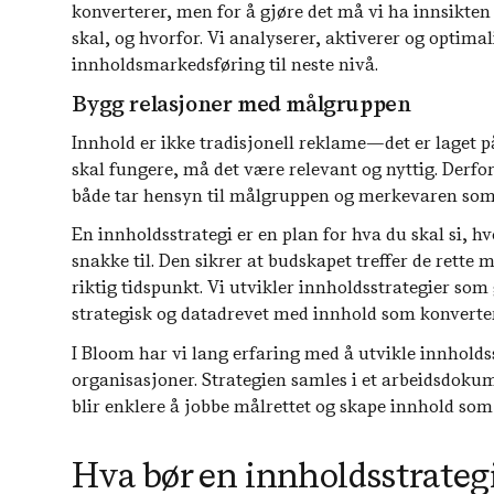
konverterer, men for å gjøre det må vi ha innsikten p
skal, og hvorfor. Vi analyserer, aktiverer og optima
innholdsmarkedsføring til neste nivå.
Bygg relasjoner med målgruppen
Innhold er ikke tradisjonell reklame—det er laget p
skal fungere, må det være relevant og nyttig. Derfo
både tar hensyn til målgruppen og merkevaren som 
En innholdsstrategi er en plan for hva du skal si, hv
snakke til. Den sikrer at budskapet treffer de rett
riktig tidspunkt. Vi utvikler innholdsstrategier som 
strategisk og datadrevet med innhold som konverter
I Bloom har vi lang erfaring med å utvikle innholdss
organisasjoner. Strategien samles i et arbeidsdokume
blir enklere å jobbe målrettet og skape innhold som f
Hva bør en innholdsstrateg