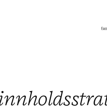
For
innholdsstra