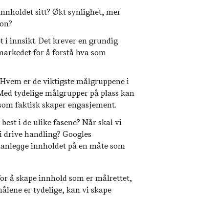
nnholdet sitt? Økt synlighet, mer
jon?
 i innsikt. Det krever en grundig
markedet for å forstå hva som
 Hvem er de viktigste målgruppene i
 Med tydelige målgrupper på plass kan
 som faktisk skaper engasjement.
best i de ulike fasene? Når skal vi
i drive handling? Googles
planlegge innholdet på en måte som
 for å skape innhold som er målrettet,
målene er tydelige, kan vi skape