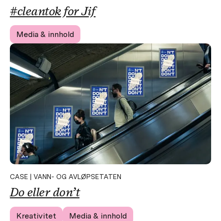
#cleantok
for Jif
Media & innhold
CASE | VANN- OG AVLØPSETATEN
Do eller
don’t
Kreativitet
Media & innhold