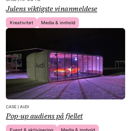
Julens
viktigste vinanmeldese
Kreativitet
Media & innhold
CASE | AUDI
Pop-up
audi
ens på fjellet
Event & aktivisering
Media & innhold