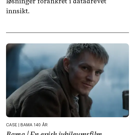
løsninger forankret i datadrevet
innsikt.
CASE | BAMA 140 ÅR
Bama | En episk jubileumsfilm