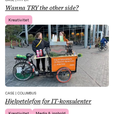
Wanna
TRY
the other side?
Kreativitet
CASE | COLUMBUS
Hjelpetelefon
for IT-konsulenter
Kreativitet
Media & innhold